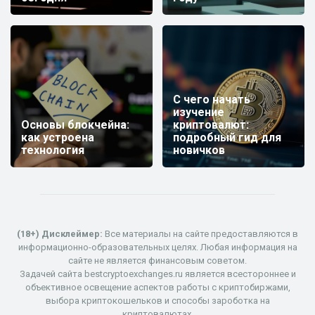
С чего начать
изучение
Основы блокчейна:
криптовалют:
как устроена
подробный гид для
технология
новичков
(18+) Дисклеймер:
Все материалы на сайте предоставляются в
информационно-образовательных целях. Любая информация на
сайте не является финансовым советом.
Задачей сайта bestcryptoexchanges.ru является всестороннее и
объективное освещение аспектов работы с криптобиржами,
выбора криптокошельков и способы зароботка на
криптовалютах.