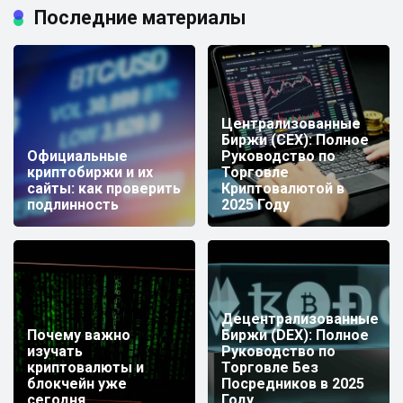
Последние материалы
Централизованные
Биржи (CEX): Полное
Официальные
Руководство по
криптобиржи и их
Торговле
сайты: как проверить
Криптовалютой в
подлинность
2025 Году
Децентрализованные
Почему важно
Биржи (DEX): Полное
изучать
Руководство по
криптовалюты и
Торговле Без
блокчейн уже
Посредников в 2025
сегодня
Году