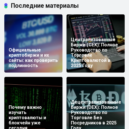
Последние материалы
Централизованные
Биржи (CEX): Полное
Официальные
Руководство по
криптобиржи и их
Торговле
сайты: как проверить
Криптовалютой в
подлинность
2025 Году
Децентрализованные
Почему важно
Биржи (DEX): Полное
изучать
Руководство по
криптовалюты и
Торговле Без
блокчейн уже
Посредников в 2025
сегодня
Году