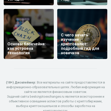
С чего начать
изучение
Основы блокчейна:
криптовалют:
как устроена
подробный гид для
технология
новичков
(18+) Дисклеймер:
Все материалы на сайте предоставляются в
информационно-образовательных целях. Любая информация на
сайте не является финансовым советом.
Задачей сайта bestcryptoexchanges.ru является всестороннее и
объективное освещение аспектов работы с криптобиржами,
выбора криптокошельков и способы зароботка на
криптовалютах.