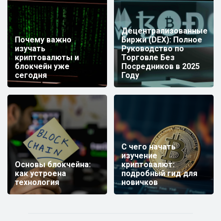
Децентрализованные
Почему важно
Биржи (DEX): Полное
изучать
Руководство по
криптовалюты и
Торговле Без
блокчейн уже
Посредников в 2025
сегодня
Году
С чего начать
изучение
Основы блокчейна:
криптовалют:
как устроена
подробный гид для
технология
новичков