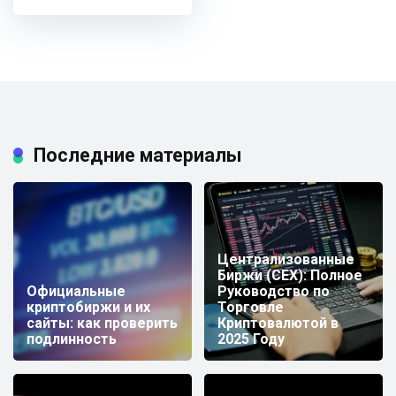
Последние материалы
Централизованные
Биржи (CEX): Полное
Официальные
Руководство по
криптобиржи и их
Торговле
сайты: как проверить
Криптовалютой в
подлинность
2025 Году